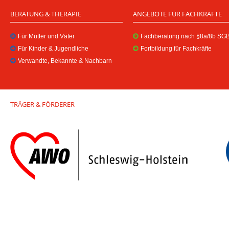
BERATUNG & THERAPIE
ANGEBOTE FÜR FACHKRÄFTE
Für Mütter und Väter
Fachberatung nach §8a/8b SGB 
Für Kinder & Jugendliche
Fortbildung für Fachkräfte
Verwandte, Bekannte & Nachbarn
TRÄGER & FÖRDERER