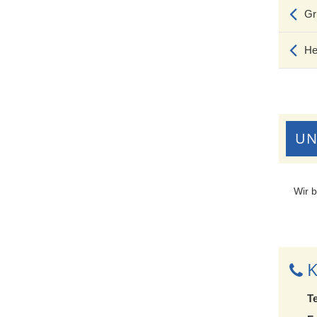
Gr
He
UN
Wir b
K
Te