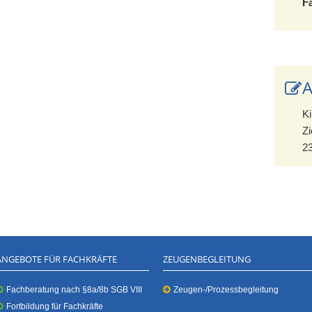
F
A
K
Zi
2
ANGEBOTE FÜR FACHKRÄFTE
ZEUGENBEGLEITUNG
Fachberatung nach §8a/8b SGB VIII
Zeugen-/Prozessbegleitung
Fortbildung für Fachkräfte