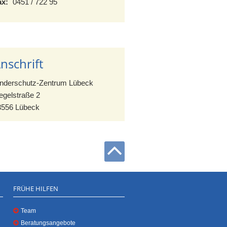
ax:
0451 / 722 95
nschrift
inderschutz-Zentrum Lübeck
egelstraße 2
3556 Lübeck
FRÜHE HILFEN
Team
Beratungsangebote